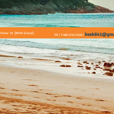
1-chōme−19 [BYON School]
beek841@gma
PR / T 080-5742-5218 /