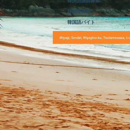
韓国語講師募集
韓国語講師
韓国語バイト
Miyagi, Sendai, Miyagino-ku, Tsubamesawa, 