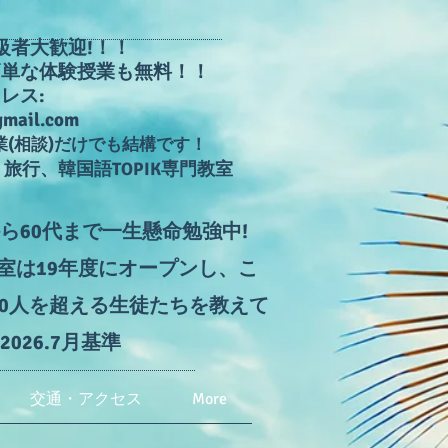
中級者大歓迎!！！
簡単な体験授業も無料！！
レス:
mail.com
業(相談)だけでも結構です！
旅行、韓国語TOPIK専門教室
ら60代まで一生懸命勉強中!
室は19年度にオープンし、こ
30人を超える生徒たちを教えて
026.7月基準​
交通・アクセス
More