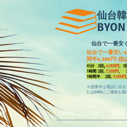
仙台韓
​BYO
​仙台で一番
仙台で一番安い1:1
間半4,500円!
税
,
45分
2回
6,000円
, 
1時間
2回
,
7,0
00円
, 
1時間半 2回,
9,000円
※授業中は電話に出るこ
たはSMSにご連絡お
HOME
料金
講師紹