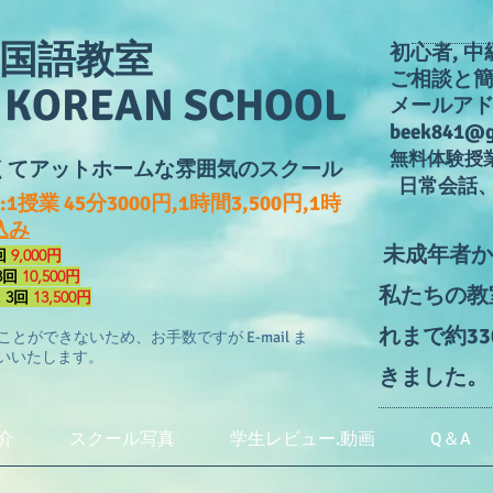
国語教室
​初心者, 
ご相談と
N KOREAN SCHOOL
メールアド
beek841@g
無料体験授
安くてアットホームな雰囲気のスクール
日常会話、
授業 45分3000円,1時間3,500円,1時
込み
未成年者か
3回
9,000円
3回
10,500円
私たちの教
, 3回
13,500円
れまで約3
とができないため、お手数ですが E-mail ま
願いいたします。
きました。 2
介
スクール写真
学生レビュー.動画
Q＆A