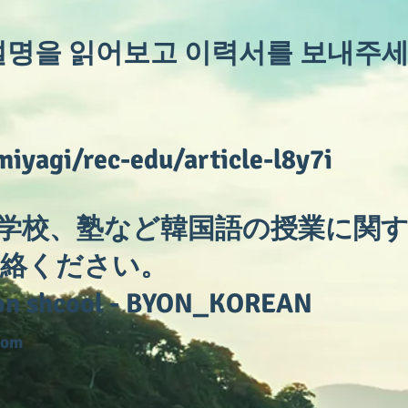
설명을 읽어보고 이력서를 보내주세
miyagi/rec-edu/article-l8y7i
学校、塾など韓国語の授業に関
絡ください。
 shcool - BYON_KOREAN
com