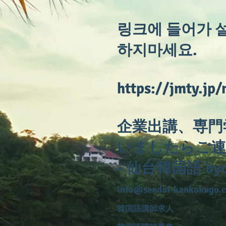
링크에 들어가 
하지마세요.
https://jmty.jp/
企業出講、専門
いましたらご連
- 仙台韓国語 byon
info@sendai-kankokugo.
韓国語講師求人